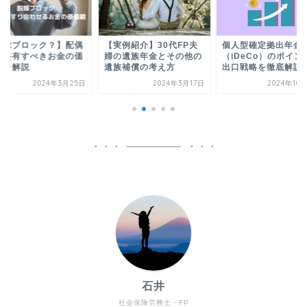
脱嫁ブロック？】配偶
【実例紹介】30代FP夫
個人型確定拠出年金
と共有すべきお金の価
婦の遺族年金とその他の
（iDeCo）のポイン
観を解説
遺族補償の考え方
出口戦略を徹底解説
2024年3月25日
2024年3月17日
2024年10
石井
社会保険労務士・FP