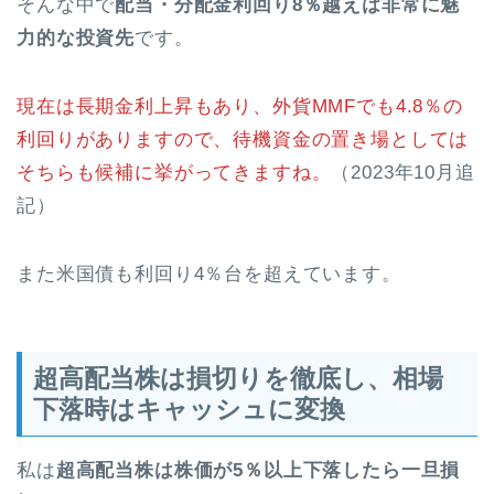
そんな中で
配当・分配金利回り8％越えは非常に魅
力的な投資先
です。
現在は長期金利上昇もあり、外貨MMFでも4.8％の
利回りがありますので、待機資金の置き場としては
そちらも候補に挙がってきますね。
（2023年10月追
記）
また米国債も利回り4％台を超えています。
超高配当株は損切りを徹底し、相場
下落時はキャッシュに変換
私は
超高配当株は株価が5％以上下落したら一旦損