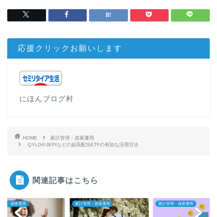
応援クリックお願いします
にほんブログ村
HOME
家計管理・資産運用
QYLDやJEPIなどの超高配当ETFの有効な活用方法
関連記事はこちら
管理・資産運用
家計管理・資産運用
家計管理・資産運用