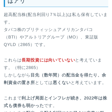
はアリ
超高配当株(配当利回り7％以上)は私も保有していま
す。
タバコ株のブリティッシュアメリカンタバコ
（BTI）やアルトリアグループ（MO）、東証版
QYLD（2865）です。
これらは
長期投資には向いていない
と考えていま
す。（特に2865）
しかしながら
目先（数年間）の配当金を得たり、余
剰資金の置き所
としては
悪くない
と考えています。
これまで
利上げ局面とインフレが続き、2022年は株
式も債券も弱かった
です。