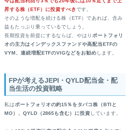
今は配当利回り3％でも20年後には10％近くまで上
昇する株（ETF）に投資すべき
です。
そのような増配を続ける株（ETF）であれば、含み
益もたっぷり乗っているでしょう。
長期投資を前提にするならば、やはり
ポートフォリ
オの主力はインデックスファンドや高配当ETFの
VYM、連続増配ETFのVIGなどをお勧め
します。
FPが考えるJEPI・QYLD配当金・配
当生活の投資戦略
私は
ポートフォリオの約15％をタバコ株（BTIと
MO）、QYLD（2865も含む）
に投資
しています。