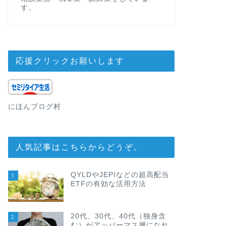
す。
応援クリックお願いします
にほんブログ村
人気記事はこちらからどうぞ。
QYLDやJEPIなどの超高配当
1
ETFの有効な活用方法
20代、30代、40代（独身含
2
む）がアッパーマス層になれ