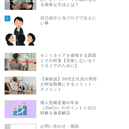
る簡単な方法とは？
自己紹介と当ブログで伝えた
3
い事
セミリタイアを後悔する原因
4
とその対策【失敗しないセミ
リタイアのために】
【体験談】30代正社員の男性
5
が時短勤務にするメリット・
デメリット
個人型確定拠出年金
6
（iDeCo）のポイントと出口
戦略を徹底解説
お問い合わせ・相談
7