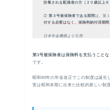
扶養される配偶者の方（２０歳以上６
②
第３号被保険者である期間
は、第
付する必要はなく、保険料納付済期間
日本年金機構より引用
第3号被保険者は保険料を支払うこと
です。
昭和60年の年金改正でこの制度は誕生
実は昭和末期に出来た比較的新しい制