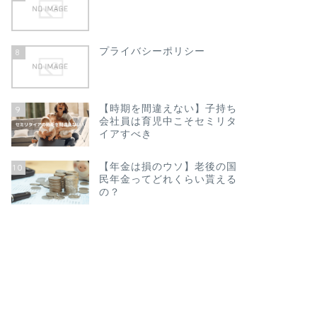
プライバシーポリシー
8
【時期を間違えない】子持ち
9
会社員は育児中こそセミリタ
イアすべき
【年金は損のウソ】老後の国
10
民年金ってどれくらい貰える
の？