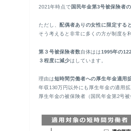
2021年時点で
国民年金第3号被保険者の
ただし、
配偶者ありの女性に限定する
そう考えると非常に多くの方が制度を
第３号被保険者数
自体はは
1995年の1
３程度に減少
はしています。
理由は
短時間労働者への厚生年金適用
年収130万円以外にも厚生年金の適用
厚生年金の被保険者（国民年金第2号