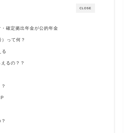
CLOSE
付・確定拠出年金が公的年金
号）って何？
える
らえるの？？
！
？？
P
り
の？