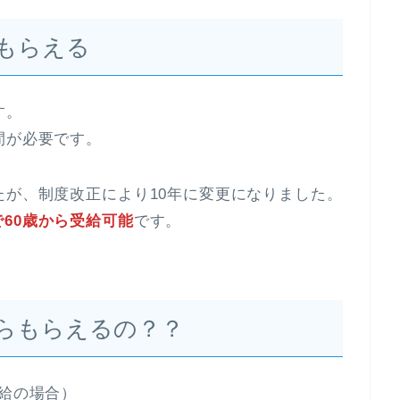
らもらえる
す。
間が必要です。
たが、制度改正により10年に変更になりました。
で60歳から受給可能
です。
らもらえるの？？
給の場合）