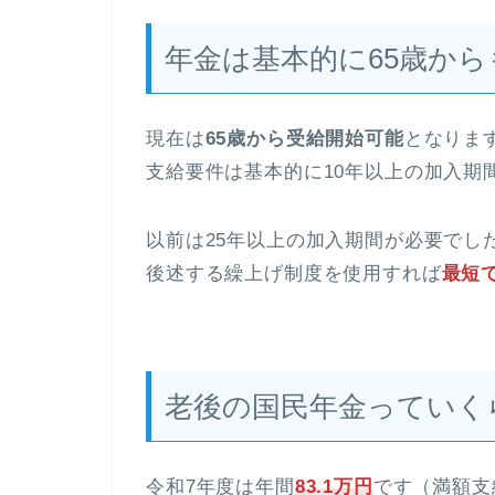
年金は基本的に65歳か
現在は
65歳から受給開始可能
となりま
支給要件は基本的に10年以上の加入期
以前は25年以上の加入期間が必要でし
後述する繰上げ制度を使用すれば
最短
老後の国民年金っていく
令和7年度は年間
83.1万円
です（満額支