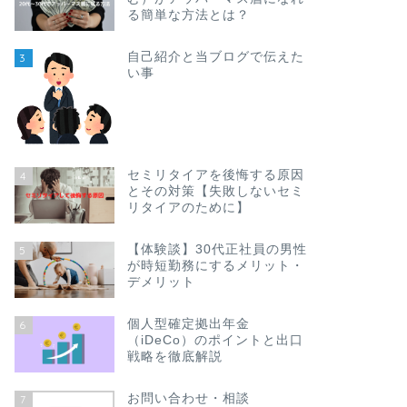
る簡単な方法とは？
自己紹介と当ブログで伝えた
3
い事
セミリタイアを後悔する原因
4
とその対策【失敗しないセミ
リタイアのために】
【体験談】30代正社員の男性
5
が時短勤務にするメリット・
デメリット
個人型確定拠出年金
6
（iDeCo）のポイントと出口
戦略を徹底解説
お問い合わせ・相談
7