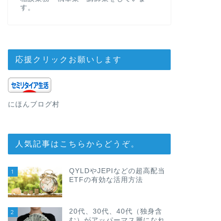
す。
応援クリックお願いします
にほんブログ村
人気記事はこちらからどうぞ。
QYLDやJEPIなどの超高配当
1
ETFの有効な活用方法
20代、30代、40代（独身含
2
む）がアッパーマス層になれ