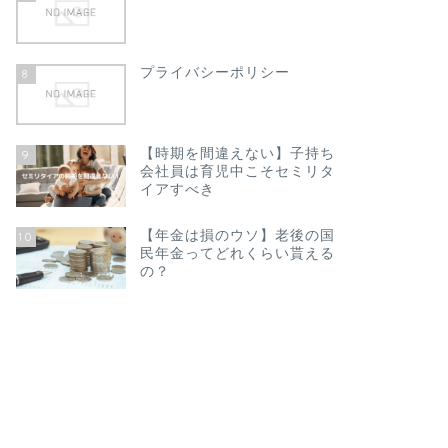
プライバシーポリシー
8
【時期を間違えない】子持ち
9
会社員は育児中こそセミリタ
イアすべき
【年金は損のウソ】老後の国
10
民年金ってどれくらい貰える
の？