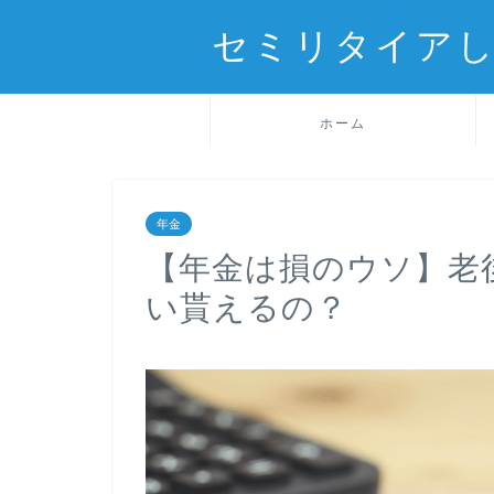
セミリタイアし
ホーム
年金
【年金は損のウソ】老
い貰えるの？